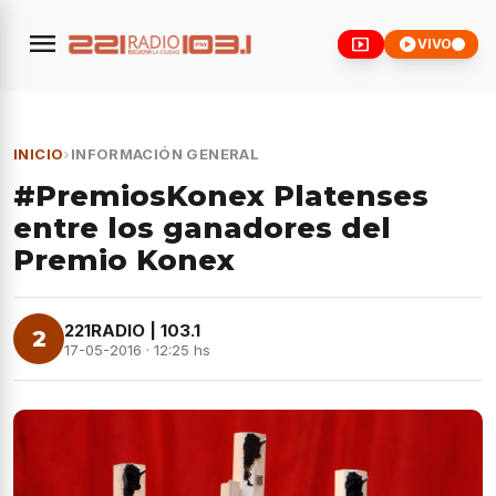
menu
smart_display
play_circle
VIVO
INICIO
›
INFORMACIÓN GENERAL
#PremiosKonex Platenses
entre los ganadores del
Premio Konex
221RADIO | 103.1
2
17-05-2016 · 12:25 hs