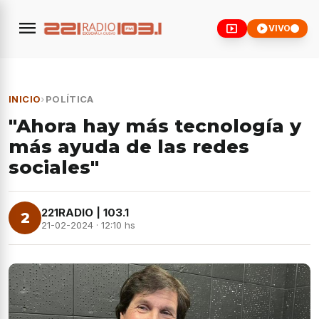
menu
smart_display
play_circle
VIVO
INICIO
›
POLÍTICA
"Ahora hay más tecnología y
más ayuda de las redes
sociales"
221RADIO | 103.1
2
21-02-2024 · 12:10 hs