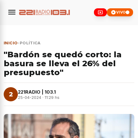
menu
smart_display
play_circle
VIVO
INICIO
›
POLÍTICA
"Bardón se quedó corto: la
basura se lleva el 26% del
presupuesto"
221RADIO | 103.1
2
25-04-2024 · 11:29 hs