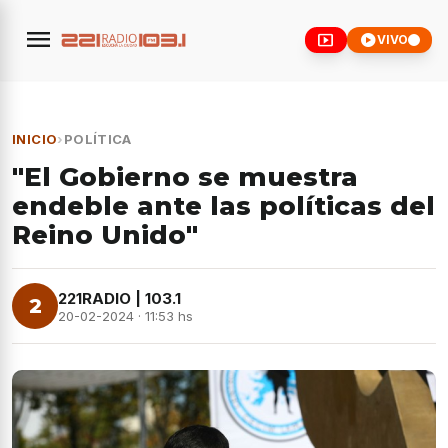
menu
smart_display
play_circle
VIVO
INICIO
›
POLÍTICA
"El Gobierno se muestra
endeble ante las políticas del
Reino Unido"
221RADIO | 103.1
2
20-02-2024 · 11:53 hs