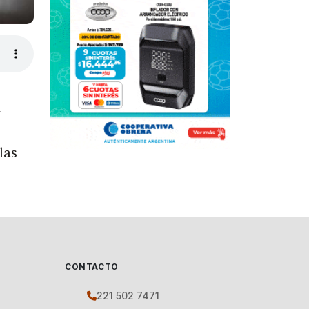
1
las
CONTACTO
221 502 7471