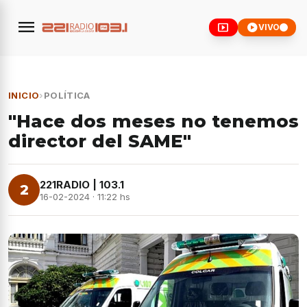
menu
smart_display
play_circle
VIVO
INICIO
›
POLÍTICA
"Hace dos meses no tenemos
director del SAME"
221RADIO | 103.1
2
16-02-2024 · 11:22 hs