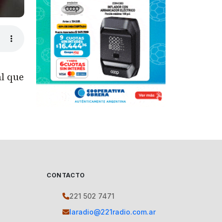
al que
CONTACTO
221 502 7471
laradio@221radio.com.ar