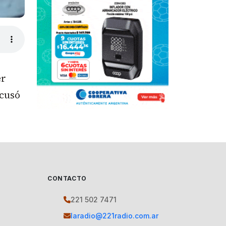
er
acusó
CONTACTO
221 502 7471
laradio@221radio.com.ar