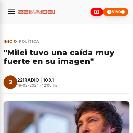
menu
smart_display
play_circle
VIVO
INICIO
›
POLÍTICA
"Milei tuvo una caída muy
fuerte en su imagen"
221RADIO | 103.1
2
19-02-2024 · 12:00 hs