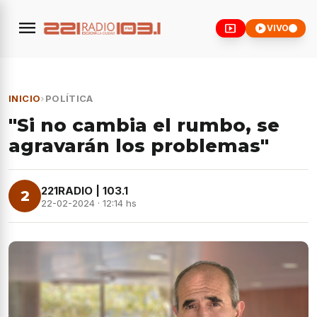
menu
smart_display
play_circle
VIVO
INICIO
›
POLÍTICA
"Si no cambia el rumbo, se
agravarán los problemas"
221RADIO | 103.1
2
22-02-2024 · 12:14 hs