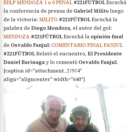
EDLP MENDOZA 1 a 0 PENAL
#221FÚTBOL
Escuchá
la conferencia de prensa de
Gabriel Milito
luego
de la victoria:
MILITO
#221FÚTBOL
Escuchá la
palabra de
Diego Mendoza
, el autor del gol:
MENDOZA
#221FÚTBOL
Escuchá la
opinión final
de
Osvaldo Fanjul:
COMENTARIO FINAL FANJUL
#221FÚTBOL
Relató el encuentro,
El Presidente
Daniel Barinaga
y lo comentó
Osvaldo Fanjul.
[caption id="attachment_27974"
align="aligncenter" width="640"]