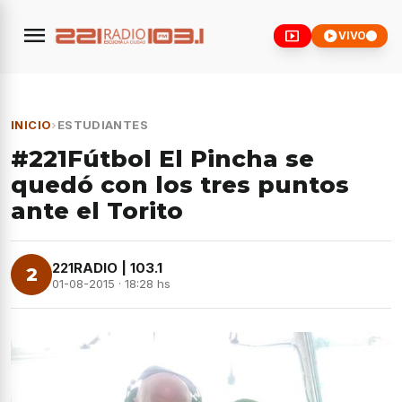
menu
smart_display
play_circle
VIVO
INICIO
›
ESTUDIANTES
#221Fútbol El Pincha se
quedó con los tres puntos
ante el Torito
221RADIO | 103.1
2
01-08-2015 · 18:28 hs