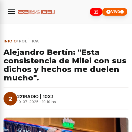
menu
smart_display
play_circle
VIVO
INICIO
›
POLÍTICA
Alejandro Bertín: "Esta
consistencia de Milei con sus
dichos y hechos me duelen
mucho".
221RADIO | 103.1
2
10-07-2025 · 19:10 hs