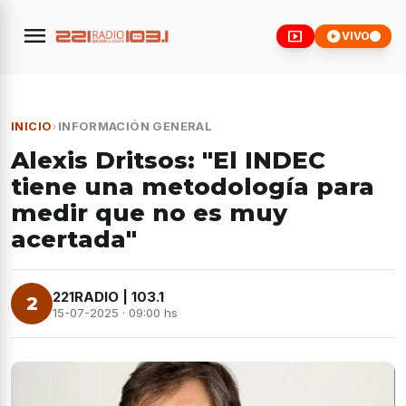
menu
smart_display
play_circle
VIVO
INICIO
›
INFORMACIÓN GENERAL
Alexis Dritsos: "El INDEC
tiene una metodología para
medir que no es muy
acertada"
221RADIO | 103.1
2
15-07-2025 · 09:00 hs