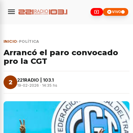
menu
smart_display
play_circle
VIVO
INICIO
›
POLÍTICA
Arrancó el paro convocado
pro la CGT
221RADIO | 103.1
2
19-02-2026 · 14:35 hs