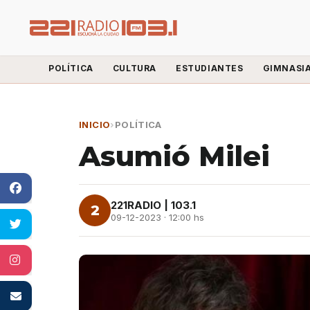
POLÍTICA
CULTURA
ESTUDIANTES
GIMNASI
INICIO
›
POLÍTICA
Asumió Milei
221RADIO | 103.1
2
09-12-2023 · 12:00 hs