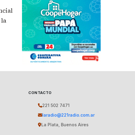
ncial
 la
CONTACTO
221 502 7471
laradio@221radio.com.ar
La Plata, Buenos Aires