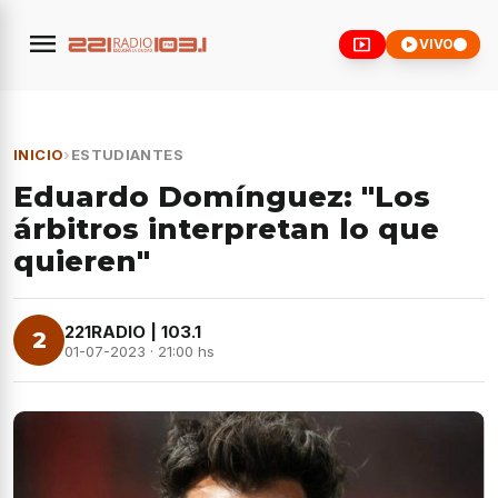
menu
smart_display
play_circle
VIVO
INICIO
›
ESTUDIANTES
Eduardo Domínguez: "Los
árbitros interpretan lo que
quieren"
221RADIO | 103.1
2
01-07-2023 · 21:00 hs