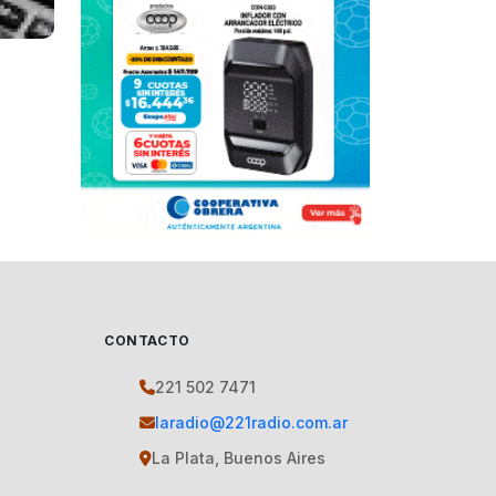
CONTACTO
221 502 7471
laradio@221radio.com.ar
La Plata, Buenos Aires