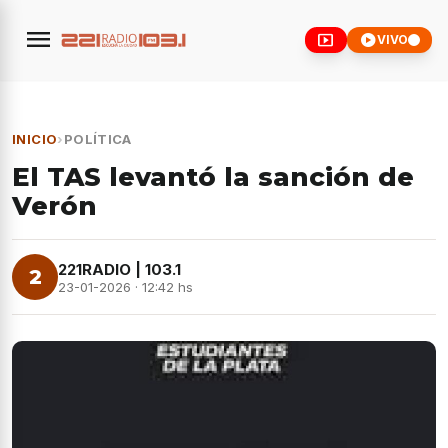
menu
smart_display
play_circle
VIVO
INICIO
›
POLÍTICA
El TAS levantó la sanción de
Verón
221RADIO | 103.1
2
23-01-2026 · 12:42 hs