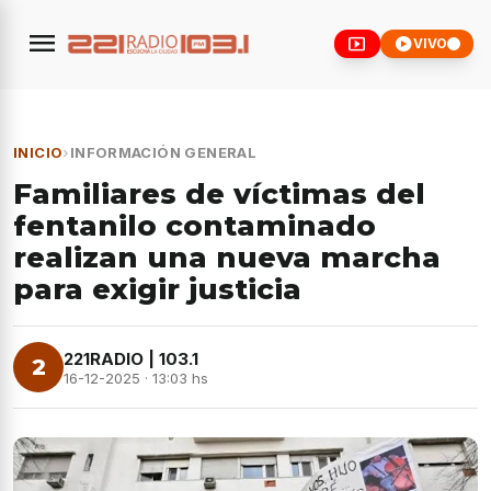
menu
smart_display
play_circle
VIVO
INICIO
›
INFORMACIÓN GENERAL
Familiares de víctimas del
fentanilo contaminado
realizan una nueva marcha
para exigir justicia
221RADIO | 103.1
2
16-12-2025 · 13:03 hs