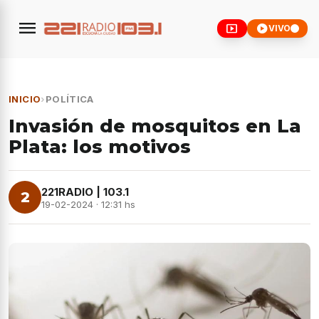
menu
smart_display
play_circle
VIVO
INICIO
›
POLÍTICA
Invasión de mosquitos en La
Plata: los motivos
221RADIO | 103.1
2
19-02-2024 · 12:31 hs