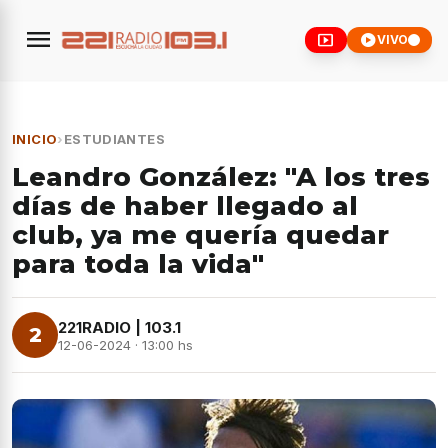
menu
smart_display
play_circle
VIVO
INICIO
›
ESTUDIANTES
Leandro González: "A los tres
días de haber llegado al
club, ya me quería quedar
para toda la vida"
221RADIO | 103.1
2
12-06-2024 · 13:00 hs