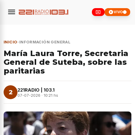
menu
smart_display
play_circle
VIVO
INICIO
›
INFORMACIÓN GENERAL
María Laura Torre, Secretaria
General de Suteba, sobre las
paritarias
221RADIO | 103.1
2
07-07-2026 · 10:21 hs