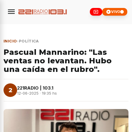
menu
smart_display
play_circle
VIVO
INICIO
›
POLÍTICA
Pascual Mannarino: "Las
ventas no levantan. Hubo
una caída en el rubro".
221RADIO | 103.1
2
12-06-2025 · 19:35 hs