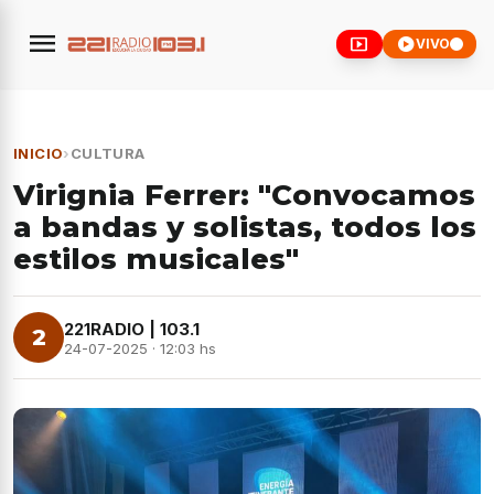
menu
smart_display
play_circle
VIVO
INICIO
›
CULTURA
Virignia Ferrer: "Convocamos
a bandas y solistas, todos los
estilos musicales"
221RADIO | 103.1
2
24-07-2025 · 12:03 hs