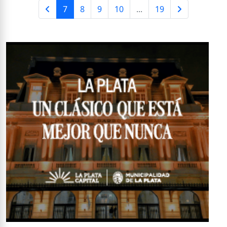
7
8
9
10
...
19