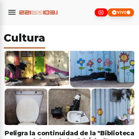
menu
smart_display
play_circle
VIVO
Cultura
Peligra la continuidad de la "Biblioteca